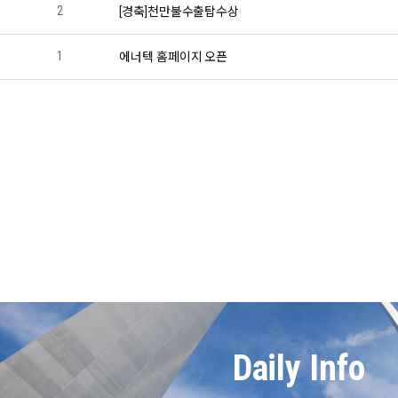
2
[경축]천만불수출탑수상
1
에너텍 홈페이지 오픈
처음
이전
Daily Info