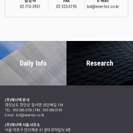
담당자
FAX
E-mail
02-710-3951
02-323-5195
bid@ener-tec.co.kr
Daily Info
Research
(주)에너텍 본사
경상남도 함안군 칠서면 공단북길 138
TEL : 055-586-5193 | FAX : 055-586-5195
E-mail : bid@ener-tec.co.kr
(주)에너텍 서울사무소
서울 마포구 만리재로 47 공덕코어빌딩 8층