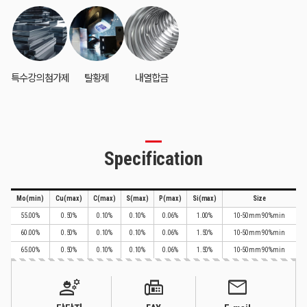
특수강의 첨가제
탈황제
내열합금
Specification
Mo(min)
Cu(max)
C(max)
S(max)
P(max)
Si(max)
Size
55.00%
0.50%
0.10%
0.10%
0.06%
1.00%
10-50mm 90%min
60.00%
0.50%
0.10%
0.10%
0.06%
1.50%
10-50mm 90%min
65.00%
0.50%
0.10%
0.10%
0.06%
1.50%
10-50mm 90%min
engineering
fax
mail