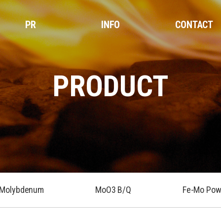
PR
INFO
CONTACT
PRODUCT
 Molybdenum
MoO3 B/Q
Fe-Mo Pow