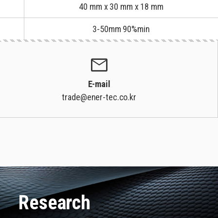
40 mm x 30 mm x 18 mm
3-50mm 90%min
mail
E-mail
trade@ener-tec.co.kr
Research