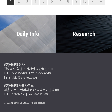
2
3
4
5
6
7
8
9
10
1
Daily Info
Research
(주)에너텍 본사
경상남도 함안군 칠서면 공단북길 138
TEL : 055-586-5193 | FAX : 055-586-5195
E-mail : bid@ener-tec.co.kr
(주)에너텍 서울사무소
서울 마포구 만리재로 47 공덕코어빌딩 8층
TEL : 02-323-5193 | FAX : 02-323-5195
ⓒ 2023 Enertec Co.,Ltd. All rights reserved