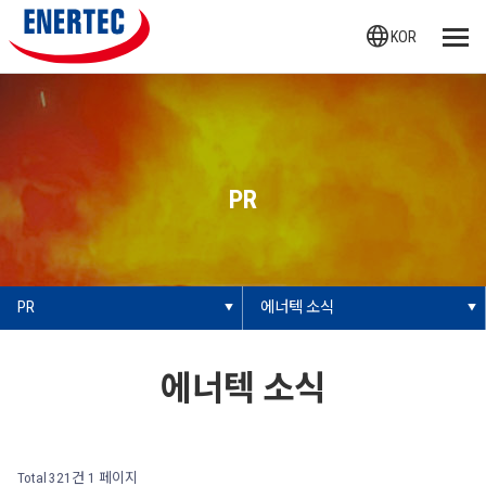
language
KOR
PR
PR
에너텍 소식
에너텍 소식
Total 321건
1 페이지